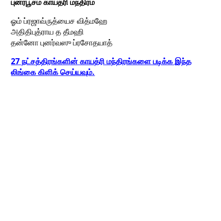
புனர்பூசம் காயத்ரி மந்திரம்
ஓம் ப்ரஜாவ்ருத்யைச வித்மஹே
அதிதிபுத்ராய த தீமஹி
தன்னோ புனர்வஸு ப்ரசோதயாத்
27 நட்சத்திரங்களின் காயத்ரி மந்திரங்களை படிக்க இந்த
லிங்கை கிளிக் செய்யவும்.