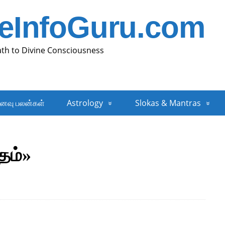
neInfoGuru.com
ath to Divine Consciousness
னவு பலன்கள்
Astrology
Slokas & Mantras
தம்»