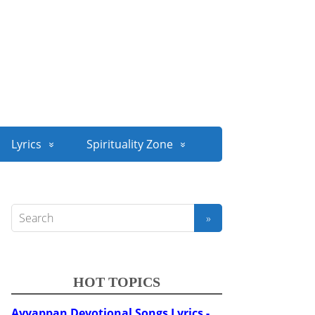
Lyrics
Spirituality Zone
HOT TOPICS
Ayyappan Devotional Songs Lyrics -