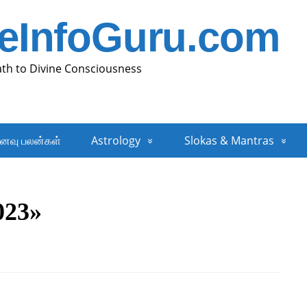
neInfoGuru.com
ath to Divine Consciousness
னவு பலன்கள்
Astrology
Slokas & Mantras
023»