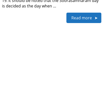
19. It should be noted that the Soorasamharam day
is decided as the day when …
Read more