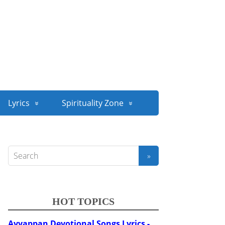
Lyrics
Spirituality Zone
HOT TOPICS
Ayyappan Devotional Songs Lyrics -