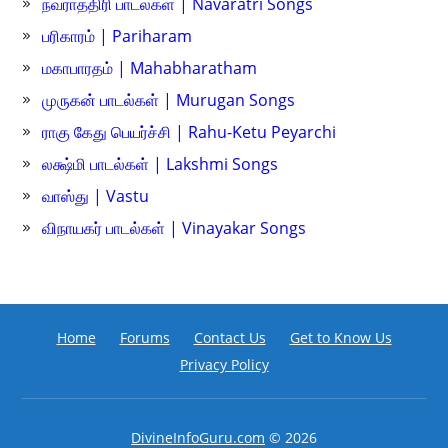
நவராத்திரி பாடல்கள் | Navaratri Songs
பரிகாரம் | Pariharam
மகாபாரதம் | Mahabharatham
முருகன் பாடல்கள் | Murugan Songs
ராகு கேது பெயர்ச்சி | Rahu-Ketu Peyarchi
லக்ஷ்மி பாடல்கள் | Lakshmi Songs
வாஸ்து | Vastu
விநாயகர் பாடல்கள் | Vinayakar Songs
Home
Forums
Contact Us
Get to Know Us
Privacy Policy
DivineInfoGuru.com
© 2026