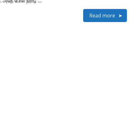
. அதே போல் நீராடி …
Read more