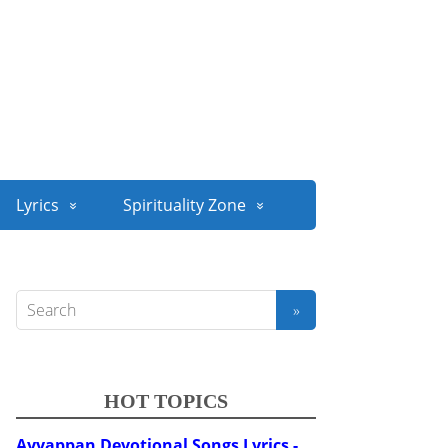
Lyrics
Spirituality Zone
HOT TOPICS
Ayyappan Devotional Songs Lyrics -