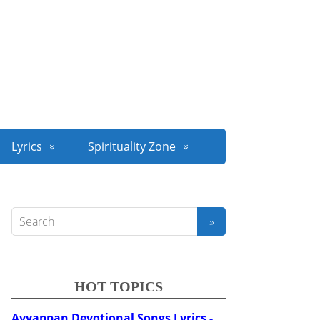
Lyrics
Spirituality Zone
HOT TOPICS
Ayyappan Devotional Songs Lyrics -