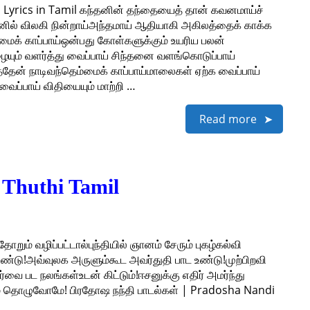
i Lyrics in Tamil கந்தனின் தந்தையைத் தான் கவனமாய்ச்
ினில் விலகி நின்றாய்அந்தமாய் ஆதியாகி அகிலத்தைக் காக்க
்மைக் காப்பாய்ஒன்பது கோள்களுக்கும் உயரிய பலன்
ையும் வளர்த்து வைப்பாய் சிந்தனை வளங்கொடுப்பாய்
த்தேன் நாடிவந்தெம்மைக் காப்பாய்மாலைகள் ஏற்க வைப்பாய்
ப்பாய் விதியையும் மாற்றி …
Read more
i Thuthi Tamil
றும் வழிப்பட்டால்புந்தியில் ஞானம் சேரும் புகழ்கல்வி
ண்டு!அவ்வுலக அருளும்கூட அவர்துதி பாட உண்டு!முற்பிறவி
்வை பட நலங்கள்உடன் கிட்டும்!ஈசனுக்கு எதிர் அமர்ந்து
நாம் தொழுவோமே! பிரதோஷ நந்தி பாடல்கள் | Pradosha Nandi