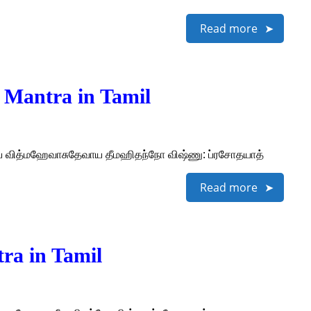
Read more
 Mantra in Tamil
ணாய வித்மஹேவாசுதேவாய தீமஹிதந்நோ விஷ்ணு: ப்ரசோதயாத்
Read more
ra in Tamil