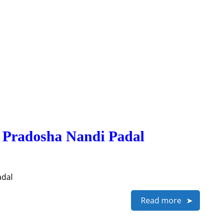
| Pradosha Nandi Padal
adal
Read more