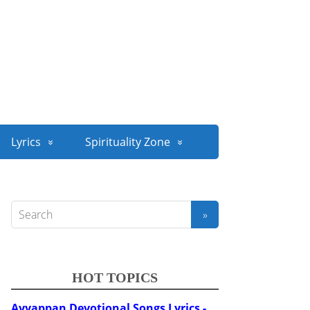
Lyrics
Spirituality Zone
HOT TOPICS
Ayyappan Devotional Songs Lyrics -