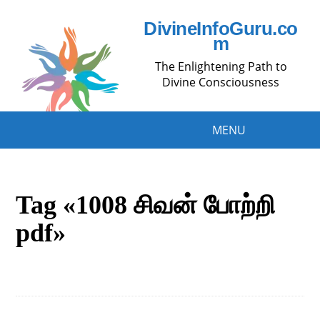
DivineInfoGuru.co
m
The Enlightening Path to
Divine Consciousness
MENU
Tag «1008 சிவன் போற்றி
pdf»