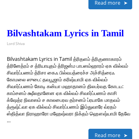
Read more
Bilvashtakam Lyrics in Tamil
Lord Shiva
Bilvashtakam Lyrics in Tamil த்ரிதளம் த்ரிகுணாகாரம்
த்ரினேத்ரம் ச த்ரியாயுதம் த்ரிஜன்ம பாபஸம்ஹாரம் ஏக வில்வம்
சிவார்ப்பணம் த்ரிசா கைஃ பில்வபத்ரைச்ச அச்சித்ரைஃ
கோமலை ஸுபை: தவபூஜாம் கரிஷ்யாமி ஏக வில்வம்
சிவார்ப்பணம் கோடி கன்யா மஹாதானம் திலபர்வத கோடய:
காம்சனம் க்ஷீலதானேன ஏக வில்வம் சிவார்ப்பணம் காசி
க்ஷேத்ர நிவாஸம் ச காலபைரவ தர்சனம் ப்ரயாகே மாதவம்
த்ரூஷ்ட்வா ஏக வில்வம் சிவார்ப்பணம் இம்துவாரே வ்ரதம்
ஸ்தித்வா நிராஹாரோ மஹேஷ்வரா நிக்தம் ஹௌஷ்யாமி தேவே
…
Read more