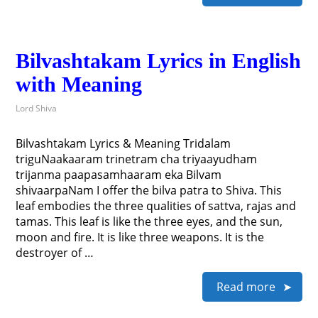
Bilvashtakam Lyrics in English
with Meaning
Lord Shiva
Bilvashtakam Lyrics & Meaning Tridalam
triguNaakaaram trinetram cha triyaayudham
trijanma paapasamhaaram eka Bilvam
shivaarpaNam I offer the bilva patra to Shiva. This
leaf embodies the three qualities of sattva, rajas and
tamas. This leaf is like the three eyes, and the sun,
moon and fire. It is like three weapons. It is the
destroyer of …
Read more