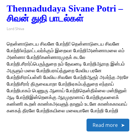
Thennadudaya Sivane Potri –
சிவன் துதி பாடல்கள்
Lord Shiva
தென்னாடுடைய சிவனே போற்றி! தென்னாடுடைய சிவனே
போற்றி!எந்நாட்டவர்க்கும் இறைவா போற்றி!அண்ணாமலை எம்
அண்ணா போற்றி!கண்ணாரமுதக் கடலே
போற்றி.சீரார்ப்பெருந்துறை நம் தேவனடி போற்றிஆராத இன்பம்
அருளும் மலை போற்றிபராய்த்துறை மேவிய பரனே
போற்றிசிராப்பள்ளி மேவிய சிவனே போற்றிஆரூர் அமர்ந்த அரசே
போற்றிசீரார் திருவையாறா போற்றிஏகம்பத்துறை எந்தாய்
போற்றிபாகம் பெணுரு ஆனாய் போற்றிதென்தில்லை மன்றினுள்
ஆடி போற்றிஇன்றெனக்கு ஆரமுதானாய் போற்றிகுவளைக்
கண்ணி கூறன் காண்கஅவளுந் தானும் உடனே காண்ககாவாய்
கனகத் திரளே போற்றிகயிலை மலையானே போற்றி போற்றி
Read more