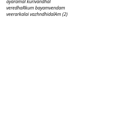
ayaramal kurivandhal
veredhaRkum bayamvendam
veerarkalai vazhndhidalAm (2)