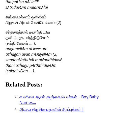
thaippUsa nALinilE
sAtriduvOm malarmAlai
அங்கமெல்லாம் ஒளிவீசும்
அழகன் அவன் மேனியெல்லாம் (2)
சந்தணத்தால் மணந்திடவே
தனி அழகு பார்த்திடுவோம்
(சக்தி வேலன் … ).
angamellAm oLiveesum
azhagan avan mEniyellAm (2)
sandhaNaththAl maNandhidavE
thani azhagu pArththiduvOm
(sakthi vElan … ).
Related Posts:
ச வரிசை ஆண் குழந்தை பெயர்கள் | Boy Baby
Names…
அட்சய திருதியை நாளின் சிறப்புக்கள் |