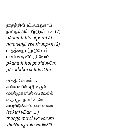
நாதத்தின் உட்பொருளாய்
நம்நெஞ்சில் வீற்றிருப்பான் (2)
nAdhaththin utporuLAi
namnenjil veetriruppAn (2)
பாதத்தை பற்றிடுவோம்
பாசத்தை விட்டிடுவோம்
pAdhaththai patriduvOm
pAsaththai vittiduvOm
(சக்தி வேலன் … )
தங்க மயில் ஏறி வரும்
ஷண்முகனின் வடிவேலில்
தைப்பூச நாளினிலே
சாற்றிடுவோம் மலர்மாலை
(sakthi vElan … )
thanga mayil ERi varum
shaNmuganin vadivElil