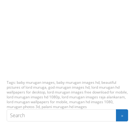
Tags:
baby murugan images
,
baby murugan images hd
,
beautiful
pictures of lord muruga
,
god murugan images hd
,
lord murugan hd
wallpapers for desktop
,
lord murugan images free download for mobile
,
lord murugan images hd 1080p
,
lord murugan images raja alankaram
,
lord murugan wallpapers for mobile
,
murugan hd images 1080
,
murugan photos 3d
,
palani murugan hd images