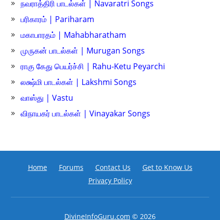
நவராத்திரி பாடல்கள் | Navaratri Songs
பரிகாரம் | Pariharam
மகாபாரதம் | Mahabharatham
முருகன் பாடல்கள் | Murugan Songs
ராகு கேது பெயர்ச்சி | Rahu-Ketu Peyarchi
லக்ஷ்மி பாடல்கள் | Lakshmi Songs
வாஸ்து | Vastu
விநாயகர் பாடல்கள் | Vinayakar Songs
Home
Forums
Contact Us
Get to Know Us
Privacy Policy
DivineInfoGuru.com
© 2026