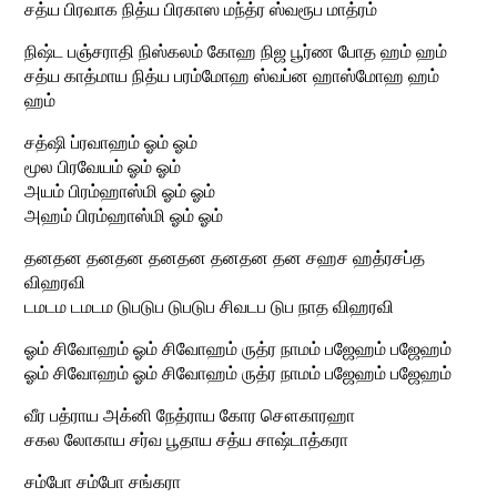
சத்ய பிரவாக நித்ய பிரகாஸ மந்த்ர ஸ்வரூப மாத்ரம்
நிஷ்ட பஞ்சராதி நிஸ்கலம் கோஹ நிஜ பூர்ண போத ஹம் ஹம்
சத்ய காத்மாய நித்ய பரம்மோஹ ஸ்வப்ன ஹாஸ்மோஹ ஹம்
ஹம்
சத்ஷி ப்ரவாஹம் ஓம் ஓம்
மூல பிரவேயம் ஓம் ஓம்
அயம் பிரம்ஹாஸ்மி ஓம் ஓம்
அஹம் பிரம்ஹாஸ்மி ஓம் ஓம்
தனதன தனதன தனதன தனதன தன சஹச ஹத்ரசப்த
விஹரவி
டமடம டமடம டுபடுப டுபடுப சிவடப டுப நாத விஹரவி
ஓம் சிவோஹம் ஓம் சிவோஹம் ருத்ர நாமம் பஜேஹம் பஜேஹம்
ஓம் சிவோஹம் ஓம் சிவோஹம் ருத்ர நாமம் பஜேஹம் பஜேஹம்
வீர பத்ராய அக்னி நேத்ராய கோர சௌகாரஹா
சகல லோகாய சர்வ பூதாய சத்ய சாஷ்டாத்கரா
சம்போ சம்போ சங்கரா