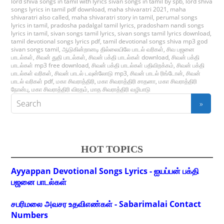
lord shiva songs in tamil with lyrics sivan songs in tamil by spb
,
lord shiva
songs lyrics in tamil pdf download
,
maha shivaratri 2021
,
maha
shivaratri also called
,
maha shivaratri story in tamil
,
perumal songs
lyrics in tamil
,
pradosha padalgal tamil lyrics
,
pradosham nandi songs
lyrics in tamil
,
sivan songs tamil lyrics
,
sivan songs tamil lyrics download
,
tamil devotional songs lyrics pdf
,
tamil devotional songs shiva mp3 god
sivan songs tamil
,
ஆடுகின்றானடி தில்லையிலே பாடல் வரிகள்
,
சிவ பஜனை
பாடல்கள்
,
சிவன் துதி பாடல்கள்
,
சிவன் பக்தி பாடல்கள் download
,
சிவன் பக்தி
பாடல்கள் mp3 free download
,
சிவன் பக்தி பாடல்கள் பதிவிறக்கம்
,
சிவன் பக்தி
பாடல்கள் வரிகள்
,
சிவன் பாடல் டவுன்லோடு mp3
,
சிவன் பாடல் ரிங்டோன்
,
சிவன்
பாடல் வரிகள் pdf
,
மகா சிவராத்திரி
,
மகா சிவராத்திரி சாதனா
,
மகா சிவராத்திரி
நோன்பு
,
மகா சிவராத்திரி விரதம்
,
மாத சிவராத்திரி வழிபாடு
HOT TOPICS
Ayyappan Devotional Songs Lyrics - ஐயப்பன் பக்தி
பஜனை பாடல்கள்
சபரிமலை அவசர உதவிஎண்கள் - Sabarimalai Contact
Numbers