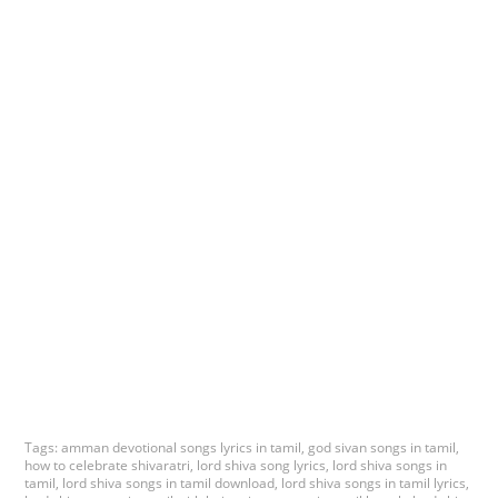
Tags:
amman devotional songs lyrics in tamil
,
god sivan songs in tamil
,
how to celebrate shivaratri
,
lord shiva song lyrics
,
lord shiva songs in
tamil
,
lord shiva songs in tamil download
,
lord shiva songs in tamil lyrics
,