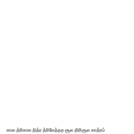
கால த்ரிகால நித்ர த்ரிவேந்தற சூல திரிசூல காத்ரம்