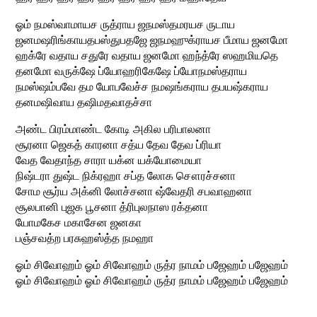
ஓம் நமஸ்வாமாயச ருத்ராய ஜநமஸ்தமரயச ருடாய
ஜனமஷரிங்காயதபஸ்துபதஜே ஜநமஹுக்ராயச பீமாய ஜனமோ
ஹக்ரே வதாய சதுரே வதாய ஜனமோ ஹந்த்ரே ஸஹமியதெ
தனமோ வருக்ஷே ப்யோஹரிகேஷே ப்யோநமஸ்தராய
நமஸ்ஷம்பவே தம யோபவேச்ச நமஷங்கராய தபயஷ்கராய
தனமஷிவாய தஷிமதவாதச்சா
அண்ட பிரம்மாண்ட கோடி அகில பரிபாலனா
சூரனா ஜெகத் காரனா சத்ய தேவ தேவ ப்ரியா
வேத வேதாந்த சாரா யக்ன யக்யோமையா
நிஷ்டரா துஷ்ட நிக்ரஹா சப்த லோக சௌரச்சனா
சோம சூர்ய அக்னி லோச்சனா ஷ்வேதரி சபவாஹனா
சூலபானி புஜக பூசனா த்ரிபுலநாஸ ரக்தனா
யோமகேச மகாசேன ஜனகா
பஞ்சவத்ற பரசுஹஸ்த்த நமஹா
ஓம் சிவோஹம் ஓம் சிவோஹம் ருத்ர நாமம் பஜேஹம் பஜேஹம்
ஓம் சிவோஹம் ஓம் சிவோஹம் ருத்ர நாமம் பஜேஹம் பஜேஹம்