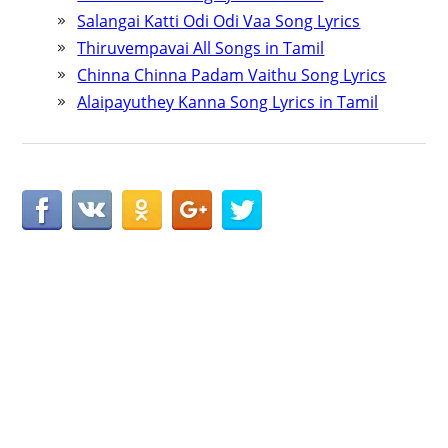
Salangai Katti Odi Odi Vaa Song Lyrics
Thiruvempavai All Songs in Tamil
Chinna Chinna Padam Vaithu Song Lyrics
Alaipayuthey Kanna Song Lyrics in Tamil