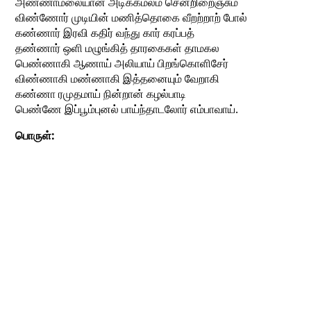
அண்ணாமலையான் அடிக்கமலம் சென்றிறைஞ்சும்
விண்ணோர் முடியின் மணித்தொகை வீறற்றாற் போல்
கண்ணார் இரவி கதிர் வந்து கார் கரப்பத்
தண்ணார் ஒளி மழுங்கித் தாரகைகள் தாமகல
பெண்ணாகி ஆணாய் அலியாய் பிறங்கொளிசேர்
விண்ணாகி மண்ணாகி இத்தனையும் வேறாகி
கண்ணா ரமுதமாய் நின்றான் கழல்பாடி
பெண்ணே இப்பூம்புனல் பாய்ந்தாடலோர் எம்பாவாய்.
பொருள்: