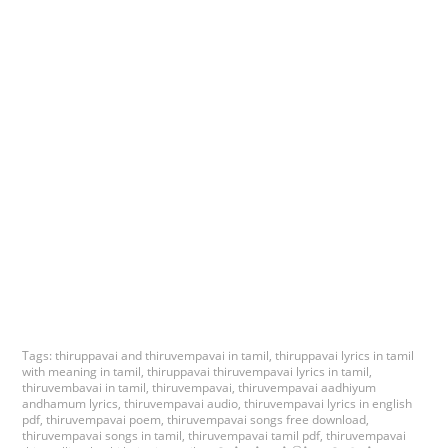
Tags:
thiruppavai and thiruvempavai in tamil
,
thiruppavai lyrics in tamil
with meaning in tamil
,
thiruppavai thiruvempavai lyrics in tamil
,
thiruvembavai in tamil
,
thiruvempavai
,
thiruvempavai aadhiyum
andhamum lyrics
,
thiruvempavai audio
,
thiruvempavai lyrics in english
pdf
,
thiruvempavai poem
,
thiruvempavai songs free download
,
thiruvempavai songs in tamil
,
thiruvempavai tamil pdf
,
thiruvempavai