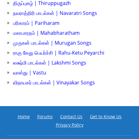
திருப்புகழ் | Thiruppugazh
நவராத்திரி பாடல்கள் | Navaratri Songs
பரிகாரம் | Pariharam
மகாபாரதம் | Mahabharatham
முருகன் பாடல்கள் | Murugan Songs
ராகு கேது பெயர்ச்சி | Rahu-Ketu Peyarchi
லக்ஷ்மி பாடல்கள் | Lakshmi Songs
வாஸ்து | Vastu
விநாயகர் பாடல்கள் | Vinayakar Songs
Home
Forums
Contact Us
Get to Know Us
Privacy Policy