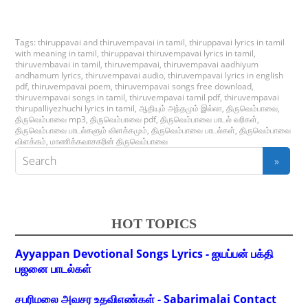
Tags:
thiruppavai and thiruvempavai in tamil
,
thiruppavai lyrics in tamil
with meaning in tamil
,
thiruppavai thiruvempavai lyrics in tamil
,
thiruvembavai in tamil
,
thiruvempavai
,
thiruvempavai aadhiyum
andhamum lyrics
,
thiruvempavai audio
,
thiruvempavai lyrics in english
pdf
,
thiruvempavai poem
,
thiruvempavai songs free download
,
thiruvempavai songs in tamil
,
thiruvempavai tamil pdf
,
thiruvempavai
thirupalliyezhuchi lyrics in tamil
,
ஆதியும் அந்தமும் இல்லா
,
திருவெம்பாவை
,
திருவெம்பாவை mp3
,
திருவெம்பாவை pdf
,
திருவெம்பாவை பாடல் வரிகள்
,
திருவெம்பாவை பாடல்களும் விளக்கமும்
,
திருவெம்பாவை பாடல்கள்
,
திருவெம்பாவை
விளக்கம்
,
மாணிக்கவாசகரின் திருவெம்பாவை
HOT TOPICS
Ayyappan Devotional Songs Lyrics - ஐயப்பன் பக்தி
பஜனை பாடல்கள்
சபரிமலை அவசர உதவிஎண்கள் - Sabarimalai Contact