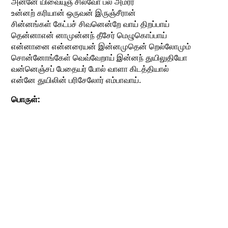
அன்னே யிவையுஞ் சிலவோ பல அமரர்
உன்னற் கரியான் ஒருவன் இருஞ்சீரான்
சின்னங்கள் கேட்பச் சிவனென்றே வாய் திறப்பாய்
தென்னாஎன் னாமுன்னந் தீசேர் மெழுகொப்பாய்
என்னானை என்னரையன் இன்னமுதென் றெல்லோமும்
சொன்னோங்கேள் வெவ்வேறாய் இன்னந் துயிலுதியோ
வன்னெஞ்சப் பேதையர் போல் வாளா கிடத்தியால்
என்னே துயிலின் பரிசேலோர் எம்பாவாய்.
பொருள்: