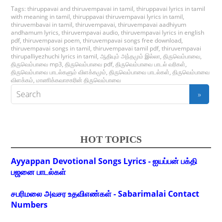
Tags:
thiruppavai and thiruvempavai in tamil
,
thiruppavai lyrics in tamil
with meaning in tamil
,
thiruppavai thiruvempavai lyrics in tamil
,
thiruvembavai in tamil
,
thiruvempavai
,
thiruvempavai aadhiyum
andhamum lyrics
,
thiruvempavai audio
,
thiruvempavai lyrics in english
pdf
,
thiruvempavai poem
,
thiruvempavai songs free download
,
thiruvempavai songs in tamil
,
thiruvempavai tamil pdf
,
thiruvempavai
thirupalliyezhuchi lyrics in tamil
,
ஆதியும் அந்தமும் இல்லா
,
திருவெம்பாவை
,
திருவெம்பாவை mp3
,
திருவெம்பாவை pdf
,
திருவெம்பாவை பாடல் வரிகள்
,
திருவெம்பாவை பாடல்களும் விளக்கமும்
,
திருவெம்பாவை பாடல்கள்
,
திருவெம்பாவை
விளக்கம்
,
மாணிக்கவாசகரின் திருவெம்பாவை
HOT TOPICS
Ayyappan Devotional Songs Lyrics - ஐயப்பன் பக்தி
பஜனை பாடல்கள்
சபரிமலை அவசர உதவிஎண்கள் - Sabarimalai Contact
Numbers