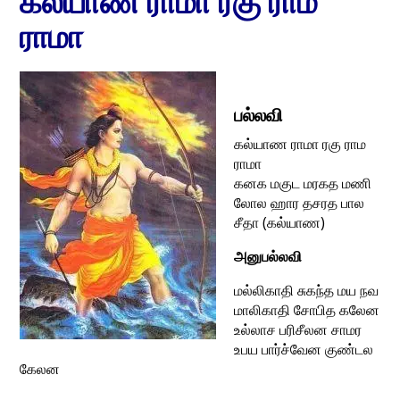
கல்யாண ராமா ரகு ராம
ராமா
பல்லவி
கல்யாண ராமா ரகு ராம
ராமா
கனக மகுட மரகத மணி
லோல ஹார தசரத பால
சீதா (கல்யாண)
அனுபல்லவி
மல்லிகாதி சுகந்த மய நவ
மாலிகாதி சோபித கலேன
உல்லாச பரிசீலன சாமர
உபய பார்ச்வேன குண்டல
கேலன