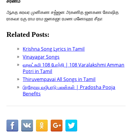
சரணம்
ஆகத சுரவர முனிகண சஜ்ஜன அகணித ஜனகண கோஷித
ராகவா ரகு ராம ராம ஜனகஜா ரமண மனோஹர சீதா
Related Posts:
Krishna Song Lyrics in Tamil
Vinayagar Songs
வரலட்சுமி 108 போற்றி | 108 Varalakshmi Amman
Potri in Tamil
Thiruvempavai All Songs in Tamil
பிரதோஷ வழிபாடு பலன்கள் | Pradosha Pooja
Benefits