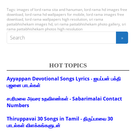
Tags:
images of lord rama sita and hanuman
,
lord rama hd images free
download
,
lord rama hd wallpapers for mobile
,
lord rama images free
download
,
lord rama wallpapers high resolution
,
sri rama
pattabhishekam images hd
,
sri rama pattabhishekam photo gallery
,
sri
rama pattabhishekam photos high resolution
HOT TOPICS
Ayyappan Devotional Songs Lyrics - ஐயப்பன் பக்தி
பஜனை பாடல்கள்
சபரிமலை அவசர உதவிஎண்கள் - Sabarimalai Contact
Numbers
Thiruppavai 30 Songs in Tamil - திருப்பாவை 30
பாடல்கள் விளக்கங்களுடன்