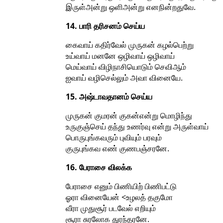
இருள்அன்று ஒளிஅன்று எனநின்றதுவே.
14. பாரி தரிசனம் செய்ய
கைவாய் கதிர்வேல் முருகன் கழல்பெற்று
உய்வாய் மனனே ஒழிவாய் ஒழிவாய்
மெய்வாய் விழிநாசியொடும் செவிஆம்
ஐவாய் வழிசெல்லும் அவா வினையே.
15. அஷ்டாவதானம் செய்ய
முருகன் குமரன் குகன்என்று மொழிந்து
உருகுஞ்செய் தந்து உணர்வு என்று அருள்வாய்
பொருபுங்கவரும் புவியும் பரவும்
குருபுங்கவ எண் குணபஞ்சரனே.
16. பேராசை விலக்க
பேராசை எனும் பிணியிற் பிணிபட்டு
ஓரா வினையேன் <உழலத் தகுமோ
வீரா முதுசூர் படவேல் எறியும்
சூரா சுரலோக துரந்தரனே.