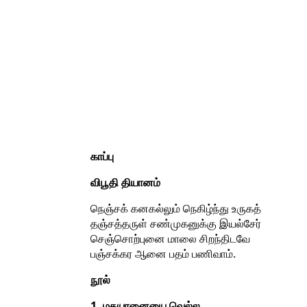
காப்பு
விபூதி தியானம்
நெஞ்சக் கனகல்லும் நெகிழ்ந்து உருகத்
தஞ்சத்தருள் சண்முகனுக்கு இயல்சேர்
செஞ்சொற்புனை மாலை சிறந்திடவே
பஞ்சக்கர ஆனை பதம் பணிவாம்.
நூல்
1. மதயானையை வெல்ல