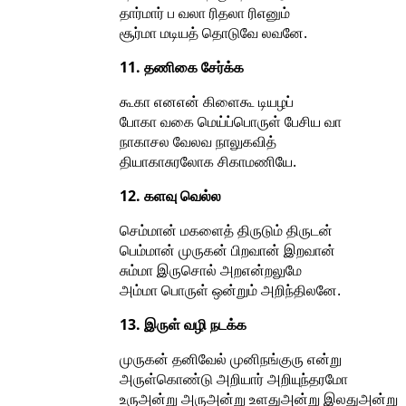
தார்மார் ப வலா ரிதலா ரிஎனும்
சூர்மா மடியத் தொடுவே லவனே.
11. தணிகை சேர்க்க
கூகா எனஎன் கிளைகூ டியழப்
போகா வகை மெய்ப்பொருள் பேசிய வா
நாகாசல வேலவ நாலுகவித்
தியாகாசுரலோக சிகாமணியே.
12. களவு வெல்ல
செம்மான் மகளைத் திருடும் திருடன்
பெம்மான் முருகன் பிறவான் இறவான்
சும்மா இருசொல் அறஎன்றலுமே
அம்மா பொருள் ஒன்றும் அறிந்திலனே.
13. இருள் வழி நடக்க
முருகன் தனிவேல் முனிநங்குரு என்று
அருள்கொண்டு அறியார் அறியுந்தரமோ
உருஅன்று அருஅன்று உளதுஅன்று இலதுஅன்று