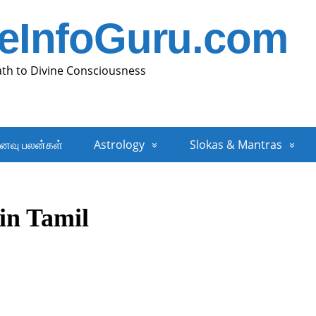
neInfoGuru.com
ath to Divine Consciousness
னவு பலன்கள்
Astrology
Slokas & Mantras
in Tamil