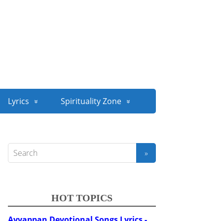
Lyrics
Spirituality Zone
HOT TOPICS
Ayyappan Devotional Songs Lyrics -