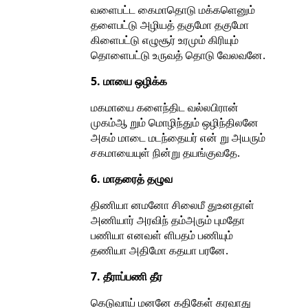
வளைபட்ட கைமாதொடு மக்களெனும்
தளைபட்டு அழியத் தகுமோ தகுமோ
கிளைபட்டு எழுசூர் உரமும் கிரியும்
தொளைபட்டு உருவத் தொடு வேலவனே.
5. மாயை ஒழிக்க
மகமாயை களைந்திட வல்லபிரான்
முகம்ஆ றும் மொழிந்தும் ஒழிந்திலனே
அகம் மாடை மடந்தையர் என் று அயரும்
சகமாயையுள் நின்று தயங்குவதே.
6. மாதரைத் தழுவ
திணியா னமனோ சிலைமீ துஉனதாள்
அணியார் அரவிந் தம்அரும் புமதோ
பணியா எனவள் ளிபதம் பணியும்
தணியா அதிமோ கதயா பரனே.
7. தீராப்பணி தீர
கெடுவாய் மனனே கதிகேள் கரவாது