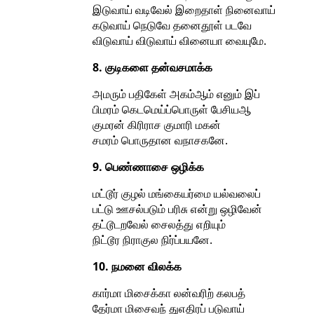
இடுவாய் வடிவேல் இறைதாள் நினைவாய்
கடுவாய் நெடுவே தனைதூள் படவே
விடுவாய் விடுவாய் வினையா வையுமே.
8. குடிகளை தன்வசமாக்க
அமரும் பதிகேள் அகம்ஆம் எனும் இப்
பிமரம் கெடமெய்ப்பொருள் பேசியஆ
குமரன் கிரிராச குமாரி மகன்
சமரம் பொருதான வநாசகனே.
9. பெண்ணாசை ஒழிக்க
மட்டூர் குழல் மங்கையர்மை யல்வலைப்
பட்டு ஊசல்படும் பரிசு என்று ஒழிவேன்
தட்டூடறவேல் சைலத்து எறியும்
நிட்டூர நிராகுல நிர்ப்பயனே.
10. நமனை விலக்க
கார்மா மிசைக்கா லன்வரிற் கலபத்
தேர்மா மிசைவந் துஎதிரப் படுவாய்