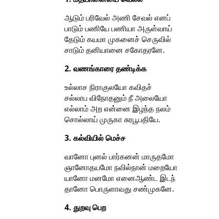
ஆடும் பரிவேல் அணி சேவல் எனப்
பாடும் பணியே பணியா அருள்வாய்
தேடும் கயமா முகனைச் செருவில்
சாடும் தனியானை சகோதரனே.
2. வணங்காரை தண்டிக்க
உல்லாச நிராகுலயோ கவிதச்
சல்லாப விநோதனும் நீ அலையோ
எல்லாம் அற என்னை இழந்த நலம்
சொல்லாய் முருகா சுரபூபதியே.
3. கல்வியில் மெச்ச
வானோ புனல் பார்கனன் மாருதமோ
ஞானோதயமோ நவில்நான் மறையோ
யானோ மனமோ எனைஆண்ட இடந்
தானோ பொருளாவது சண்முகனே.
4. துறவு பெற