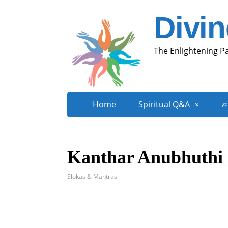
Divi
The Enlightening P
Home
Spiritual Q&A
க
Kanthar Anubhuthi 
Slokas & Mantras