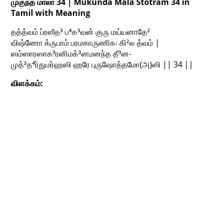
முகுந்த மாலா 34 | Mukunda Mala Stotram 34 in
Tamil with Meaning
தத்த்வம் ப்ரஸீத³ ப⁴க³வன் குரு மய்யனாதே²
விஷ்ணோ க்ருபாம் பரமகாருணிக꞉ கி²ல த்வம் |
ஸம்ஸாரஸாக³ரனிமக்³னமனந்த தீ³ன-
முத்³த⁴ர்துமர்ஹஸி ஹரே புருஷோத்தமோ(அ)ஸி || 34 ||
விளக்கம்: