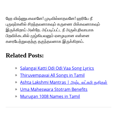
ஹே விஷ்ணுபகவானே! முடிவில்லாதவனே! ஹரியே நீ
புருஷர்களில் சிறந்தவனாகவும் கருணை மிக்கவனாகவும்
இருக்கிறாய் அன்றே. அப்படிப்பட்ட நீ அருள்புரிவாயாக
பிறவிக்கடலில் மூழ்கியவனும் ஏழையுமான என்னை
கரையேற்றுவதற்கு தகுந்தவனாக இருக்கிறாய்.
Related Posts:
Salangai Katti Odi Odi Vaa Song Lyrics
Thiruvempavai All Songs in Tamil
Ashta Lakshmi Mantras | அஷ்ட லட்சுமி துதிகள்
Uma Maheswara Stotram Benefits
Murugan 1008 Names in Tamil