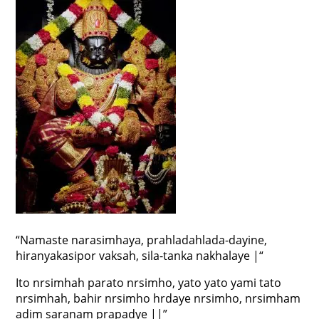
“Namaste narasimhaya, prahladahlada-dayine,
hiranyakasipor vaksah, sila-tanka nakhalaye |“
Ito nrsimhah parato nrsimho, yato yato yami tato
nrsimhah, bahir nrsimho hrdaye nrsimho, nrsimham
adim saranam prapadye ||”