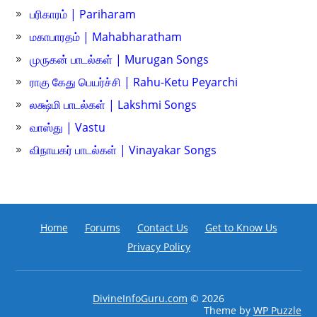
பரிகாரம் | Pariharam
மகாபாரதம் | Mahabharatham
முருகன் பாடல்கள் | Murugan Songs
ராகு கேது பெயர்ச்சி | Rahu-Ketu Peyarchi
லக்ஷ்மி பாடல்கள் | Lakshmi Songs
வாஸ்து | Vastu
விநாயகர் பாடல்கள் | Vinayakar Songs
Home
Forums
Contact Us
Get to Know Us
Privacy Policy
DivineInfoGuru.com
© 2026
Theme by
WP Puzzle