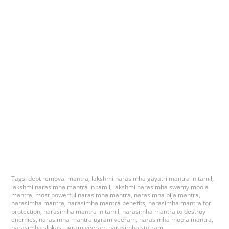
Tags:
debt removal mantra
,
lakshmi narasimha gayatri mantra in tamil
,
lakshmi narasimha mantra in tamil
,
lakshmi narasimha swamy moola
mantra
,
most powerful narasimha mantra
,
narasimha bija mantra
,
narasimha mantra
,
narasimha mantra benefits
,
narasimha mantra for
protection
,
narasimha mantra in tamil
,
narasimha mantra to destroy
enemies
,
narasimha mantra ugram veeram
,
narasimha moola mantra
,
narasimha slokas
,
ugram veeram narasimha stotram