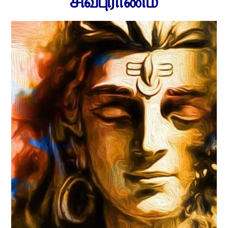
சிவபுராணம்