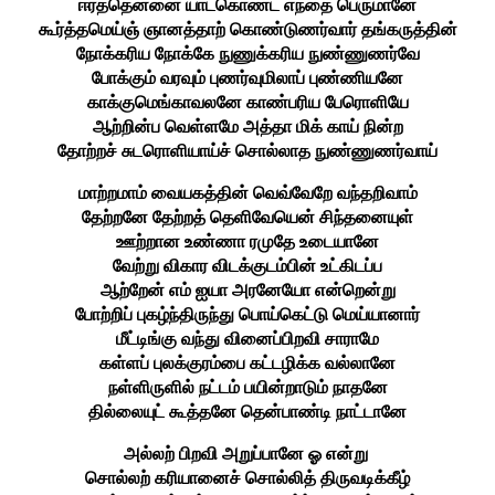
ஈர்த்தென்னை யாட்கொண்ட எந்தை பெருமானே
கூர்த்தமெய்ஞ் ஞானத்தாற் கொண்டுணர்வார் தங்கருத்தின்
நோக்கரிய நோக்கே நுணுக்கரிய நுண்ணுணர்வே
போக்கும் வரவும் புணர்வுமிலாப் புண்ணியனே
காக்குமெங்காவலனே காண்பரிய பேரொளியே
ஆற்றின்ப வெள்ளமே அத்தா மிக் காய் நின்ற
தோற்றச் சுடரொளியாய்ச் சொல்லாத நுண்ணுணர்வாய்
மாற்றமாம் வையகத்தின் வெவ்வேறே வந்தறிவாம்
தேற்றனே தேற்றத் தெளிவேயென் சிந்தனையுள்
ஊற்றான உண்ணா ரமுதே உடையானே
வேற்று விகார விடக்குடம்பின் உட்கிடப்ப
ஆற்றேன் எம் ஐயா அரனேயோ என்றென்று
போற்றிப் புகழ்ந்திருந்து பொய்கெட்டு மெய்யானார்
மீட்டிங்கு வந்து வினைப்பிறவி சாராமே
கள்ளப் புலக்குரம்பை கட்டழிக்க வல்லானே
நள்ளிருளில் நட்டம் பயின்றாடும் நாதனே
தில்லையுட் கூத்தனே தென்பாண்டி நாட்டானே
அல்லற் பிறவி அறுப்பானே ஓ என்று
சொல்லற் கரியானைச் சொல்லித் திருவடிக்கீழ்