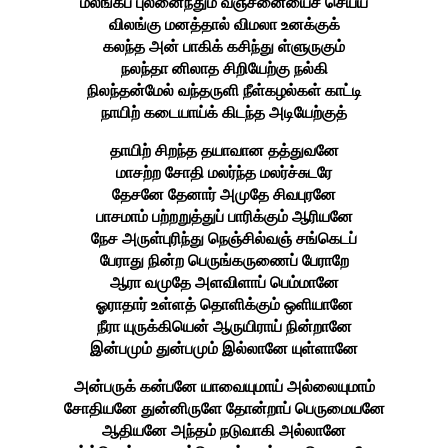
மலங்கப் புலனைந்தும் வஞ்சனையைச் செய்ய
விலங்கு மனத்தால் விமலா உனக்குக்
கலந்த அன் பாகிக் கசிந்து ள்ளுருகும்
நலந்தா னிலாத சிறியேற்கு நல்கி
நிலந்தன்மேல் வந்தருளி நீள்கழல்கள் காட்டி
நாயிற் கடையாய்க் கிடந்த அடியேற்குத்
தாயிற் சிறந்த தயாவான தத்துவனே
மாசற்ற சோதி மலர்ந்த மலர்ச்சுடரே
தேசனே தேனார் அமுதே சிவபுரனே
பாசமாம் பற்றறுத்துப் பாரிக்கும் ஆரியனே
நேச அருள்புரிந்து நெஞ்சில்வஞ் சங்கெடப்
பேராது நின்ற பெருங்கருணைப் பேராறே
ஆரா வமுதே அளவிளாப் பெம்மானே
ஓராதார் உள்ளத் தொளிக்கும் ஒளியானே
நீரா யுருக்கியென் ஆருயிராய் நின்றானே
இன்பமும் துன்பமும் இல்லானே யுள்ளானே
அன்பருக் கன்பனே யாவையுமாய் அல்லையுமாம்
சோதியனே துன்னிருளே தோன்றாப் பெருமையனே
ஆதியனே அந்தம் நடுவாகி அல்லானே