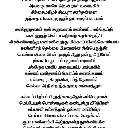
அவனரு ளாளே அவன்றாள் வணங்கிச்
சிந்தைமகிழச் சிவபுரா ணந்தன்னை
முந்தை வினைமுழுதும் ஓய உரைப்பனயான்
கண்ணுதலான் தன் கருணைக் கண்காட்ட வந்தெய்தி
எண்ணுதற் கெட்டா எழிலாற் கழலிறைஞ்சி
விண்ணிறைந்து மண்ணிறைந்து மிக்காய் விளங்கொளியாய்
எண்ணிறந் தெல்லை யிலாதானே நின்பெருஞ்சீர்
பொல்லா வினையேன் புகழும் ஆறு ஒன்று அறியேன்
புல்லாகிப் பூடாய்ப் புழுவாய் மரமாகிப்
பல்விருக மாகிப் பறவையாய்ப் பாம்பாகிக்
கல்லாய் மனிதராய்ப் பேயாய்க் கணங்களாய்
வல்லசுர ராகி முனிவராய்த் தேவராய்ச்
செல்லா அ நின்ற இத் தாவர சங்கமத்துள்
எல்லாப் பிறப்பும் பிறந்திளைத்தேன் எம்பெருமான்
மெய்யேயுன் பொன்னடிகள் கண்டின்று வீடுற்றேன்
உய்யஎன் உள்ளத்துள் ஓங்கார மாய்நின்ற
மெய்யா விமலா விடைப்பாகா வேதங்கள்
ஐயா எனவோங்கி ஆழ்ந்தகன்ற நுண்ணியனே