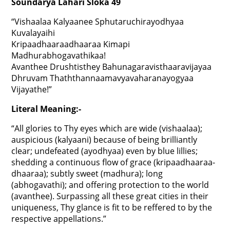
Soundarya Lahari Sloka 49
“Vishaalaa Kalyaanee Sphutaruchirayodhyaa
Kuvalayaihi
Kripaadhaaraadhaaraa Kimapi
Madhurabhogavathikaa!
Avanthee Drushtisthey Bahunagaravisthaaravijayaa
Dhruvam Thaththannaamavyavaharanayogyaa
Vijayathe!”
Literal Meaning:-
“All glories to Thy eyes which are wide (vishaalaa);
auspicious (kalyaani) because of being brilliantly
clear; undefeated (ayodhyaa) even by blue lillies;
shedding a continuous flow of grace (kripaadhaaraa-
dhaaraa); subtly sweet (madhura); long
(abhogavathi); and offering protection to the world
(avanthee). Surpassing all these great cities in their
uniqueness, Thy glance is fit to be reffered to by the
respective appellations.”