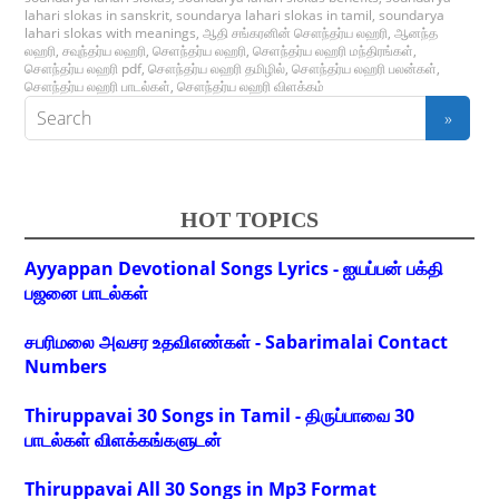
lahari slokas in sanskrit
,
soundarya lahari slokas in tamil
,
soundarya
lahari slokas with meanings
,
ஆதி சங்கரனின் சௌந்தர்ய லஹரி
,
ஆனந்த
லஹரி
,
சவுந்தர்ய லஹரி
,
செளந்தர்ய லஹரி
,
செளந்தர்ய லஹரி மந்திரங்கள்
,
சௌந்தர்ய லஹரி pdf
,
சௌந்தர்ய லஹரி தமிழில்
,
சௌந்தர்ய லஹரி பலன்கள்
,
சௌந்தர்ய லஹரி பாடல்கள்
,
சௌந்தர்ய லஹரி விளக்கம்
HOT TOPICS
Ayyappan Devotional Songs Lyrics - ஐயப்பன் பக்தி
பஜனை பாடல்கள்
சபரிமலை அவசர உதவிஎண்கள் - Sabarimalai Contact
Numbers
Thiruppavai 30 Songs in Tamil - திருப்பாவை 30
பாடல்கள் விளக்கங்களுடன்
Thiruppavai All 30 Songs in Mp3 Format