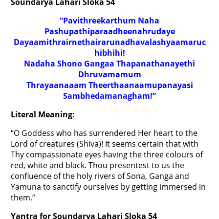
Soundarya Lahari Sloka 54
“Pavithreekarthum Naha
Pashupathiparaadheenahrudaye
Dayaamithrairnethairarunadhavalashyaamaruc
hibhihi!
Nadaha Shono Gangaa Thapanathanayethi
Dhruvamamum
Thrayaanaaam Theerthaanaamupanayasi
Sambhedamanagham!”
Literal Meaning:
“O Goddess who has surrendered Her heart to the
Lord of creatures (Shiva)! It seems certain that with
Thy compassionate eyes having the three colours of
red, white and black. Thou presentest to us the
confluence of the holy rivers of Sona, Ganga and
Yamuna to sanctify ourselves by getting immersed in
them.”
Yantra for Soundarya Lahari Sloka 54