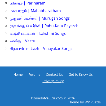
பரிகாரம் | Pariharam
மகாபாரதம் | Mahabharatham
முருகன் பாடல்கள் | Murugan Songs
ராகு கேது பெயர்ச்சி | Rahu-Ketu Peyarchi
லக்ஷ்மி பாடல்கள் | Lakshmi Songs
வாஸ்து | Vastu
விநாயகர் பாடல்கள் | Vinayakar Songs
Home
Forums
Contact Us
Get to Know Us
Privacy Policy
DivineInfoGuru.com
© 2026
Theme by
WP Puzzle