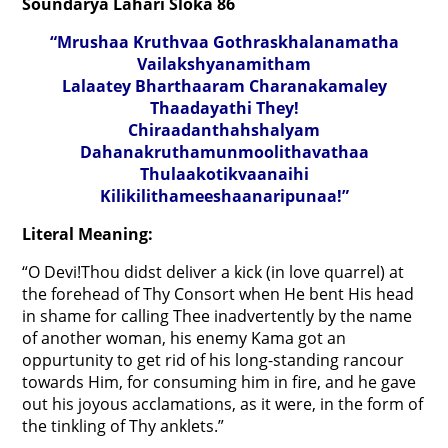
Soundarya Lahari Sloka 86
“Mrushaa Kruthvaa Gothraskhalanamatha
Vailakshyanamitham
Lalaatey Bharthaaram Charanakamaley
Thaadayathi They!
Chiraadanthahshalyam
Dahanakruthamunmoolithavathaa
Thulaakotikvaanaihi
Kilikilithameeshaanaripunaa!”
Literal Meaning:
“O Devi!Thou didst deliver a kick (in love quarrel) at
the forehead of Thy Consort when He bent His head
in shame for calling Thee inadvertently by the name
of another woman, his enemy Kama got an
oppurtunity to get rid of his long-standing rancour
towards Him, for consuming him in fire, and he gave
out his joyous acclamations, as it were, in the form of
the tinkling of Thy anklets.”