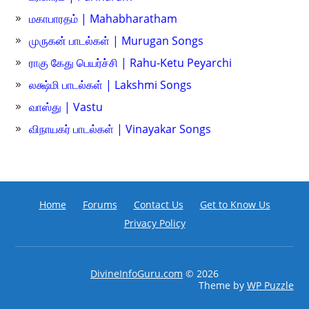
மகாபாரதம் | Mahabharatham
முருகன் பாடல்கள் | Murugan Songs
ராகு கேது பெயர்ச்சி | Rahu-Ketu Peyarchi
லக்ஷ்மி பாடல்கள் | Lakshmi Songs
வாஸ்து | Vastu
விநாயகர் பாடல்கள் | Vinayakar Songs
Home
Forums
Contact Us
Get to Know Us
Privacy Policy
DivineInfoGuru.com
© 2026
Theme by
WP Puzzle