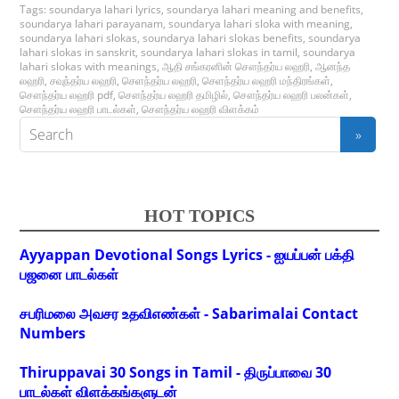
Tags:
soundarya lahari lyrics
,
soundarya lahari meaning and benefits
,
soundarya lahari parayanam
,
soundarya lahari sloka with meaning
,
soundarya lahari slokas
,
soundarya lahari slokas benefits
,
soundarya
lahari slokas in sanskrit
,
soundarya lahari slokas in tamil
,
soundarya
lahari slokas with meanings
,
ஆதி சங்கரனின் சௌந்தர்ய லஹரி
,
ஆனந்த
லஹரி
,
சவுந்தர்ய லஹரி
,
செளந்தர்ய லஹரி
,
செளந்தர்ய லஹரி மந்திரங்கள்
,
சௌந்தர்ய லஹரி pdf
,
சௌந்தர்ய லஹரி தமிழில்
,
சௌந்தர்ய லஹரி பலன்கள்
,
சௌந்தர்ய லஹரி பாடல்கள்
,
சௌந்தர்ய லஹரி விளக்கம்
HOT TOPICS
Ayyappan Devotional Songs Lyrics - ஐயப்பன் பக்தி
பஜனை பாடல்கள்
சபரிமலை அவசர உதவிஎண்கள் - Sabarimalai Contact
Numbers
Thiruppavai 30 Songs in Tamil - திருப்பாவை 30
பாடல்கள் விளக்கங்களுடன்