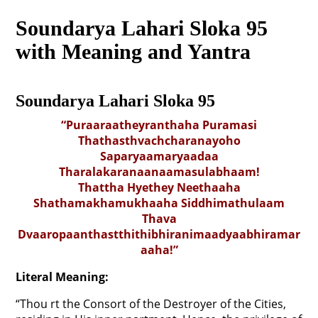
Soundarya Lahari Sloka 95
with Meaning and Yantra
Soundarya Lahari Sloka 95
“Puraaraatheyranthaha Puramasi
Thathasthvachcharanayoho
Saparyaamaryaadaa
Tharalakaranaanaamasulabhaam!
Thattha Hyethey Neethaaha
Shathamakhamukhaaha Siddhimathulaam
Thava
Dvaaropaanthastthithibhiranimaadyaabhiramar
aaha!”
Literal Meaning:
“Thou rt the Consort of the Destroyer of the Cities,