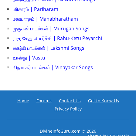
பரிகாரம் | Pariharam
மகாபாரதம் | Mahabharatham
முருகன் பாடல்கள் | Murugan Songs
ராகு கேது பெயர்ச்சி | Rahu-Ketu Peyarchi
லக்ஷ்மி பாடல்கள் | Lakshmi Songs
வாஸ்து | Vastu
விநாயகர் பாடல்கள் | Vinayakar Songs
Home
Forums
Contact Us
Get to Know Us
Privacy Policy
DivineInfoGuru.com
© 2026