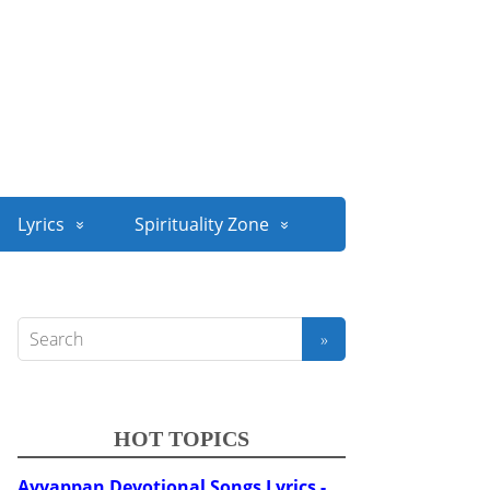
Lyrics
Spirituality Zone
HOT TOPICS
Ayyappan Devotional Songs Lyrics -