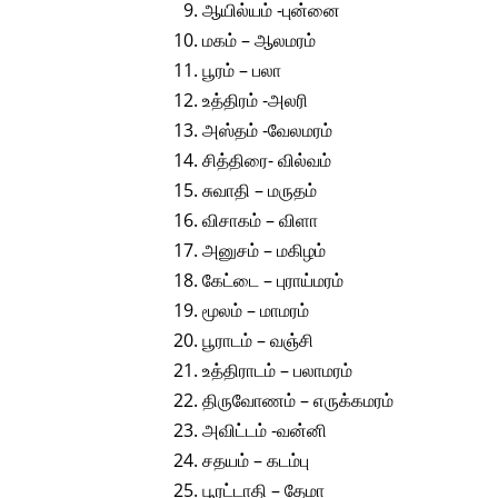
ஆயில்யம் -புன்னை
மகம் – ஆலமரம்
பூரம் – பலா
உத்திரம் -அலரி
அஸ்தம் -வேலமரம்
சித்திரை- வில்வம்
சுவாதி – மருதம்
விசாகம் – விளா
அனுசம் – மகிழம்
கேட்டை – புராய்மரம்
மூலம் – மாமரம்
பூராடம் – வஞ்சி
உத்திராடம் – பலாமரம்
திருவோணம் – எருக்கமரம்
அவிட்டம் -வன்னி
சதயம் – கடம்பு
பூரட்டாதி – தேமா