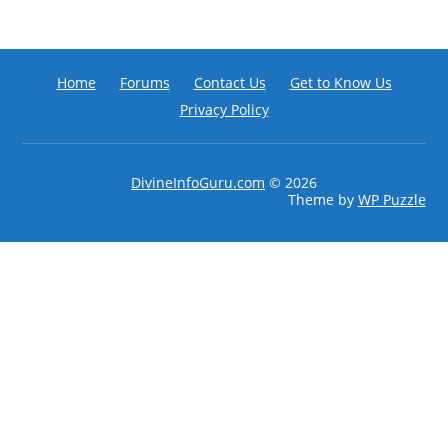
Home
Forums
Contact Us
Get to Know Us
Privacy Policy
DivineInfoGuru.com
© 2026
Theme by
WP Puzzle