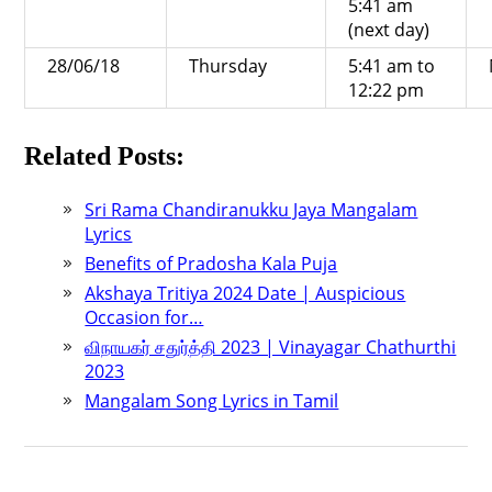
5:41 am
(next day)
28/06/18
Thursday
5:41 am to
12:22 pm
Related Posts:
Sri Rama Chandiranukku Jaya Mangalam
Lyrics
Benefits of Pradosha Kala Puja
Akshaya Tritiya 2024 Date | Auspicious
Occasion for…
விநாயகர் சதுர்த்தி 2023 | Vinayagar Chathurthi
2023
Mangalam Song Lyrics in Tamil