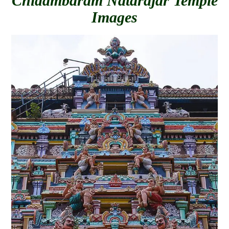
Chidambaram Natarajar Temple
Images