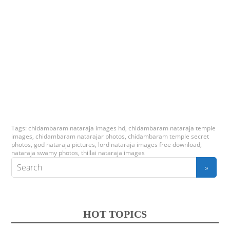
Tags:
chidambaram nataraja images hd
,
chidambaram nataraja temple
images
,
chidambaram natarajar photos
,
chidambaram temple secret
photos
,
god nataraja pictures
,
lord nataraja images free download
,
nataraja swamy photos
,
thillai nataraja images
HOT TOPICS