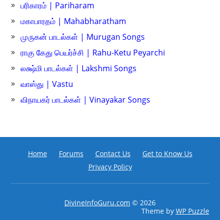
பரிகாரம் | Pariharam
மகாபாரதம் | Mahabharatham
முருகன் பாடல்கள் | Murugan Songs
ராகு கேது பெயர்ச்சி | Rahu-Ketu Peyarchi
லக்ஷ்மி பாடல்கள் | Lakshmi Songs
வாஸ்து | Vastu
விநாயகர் பாடல்கள் | Vinayakar Songs
Home
Forums
Contact Us
Get to Know Us
Privacy Policy
DivineInfoGuru.com
© 2026
Theme by
WP Puzzle