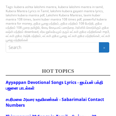
Tags:
kubera ashta lakshmi mantra
,
kubera lakshmi mantra in tamil
,
Kubera Mantra Lyrics in Tamil
,
lakshmi kubera gayatri mantra lyrics
,
lakshmi kubera mantra pdf
,
Lakshmi Kubera Mantras
,
laxmi kuber
mantra 108 times
,
laxmi kuber mantra 108 times pdf
,
powerful kubera
mantra for money
,
குபேர பூஜை மந்திரம்
,
குபேர மந்திரம் 108 போற்றி
,
குபேர
மந்திரம் 108 முறை தமிழில்
,
கோடி கோடியாய் பணத்தை அள்ளிக் கொடுக்கும் குபேர
லஷ்மி மந்திரம் download
,
சர்வ ஐஸ்வர்யமும் தரும் லட்சுமி குபேர மந்திரங்கள் mp3
,
லட்சுமி குபேர அஷ்டோத்திரம்
,
லட்சுமி குபேர பூஜை
,
லட்சுமி குபேர மந்திரங்கள்
,
லட்சுமி
பூஜை மந்திரங்கள்
HOT TOPICS
Ayyappan Devotional Songs Lyrics - ஐயப்பன் பக்தி
பஜனை பாடல்கள்
சபரிமலை அவசர உதவிஎண்கள் - Sabarimalai Contact
Numbers