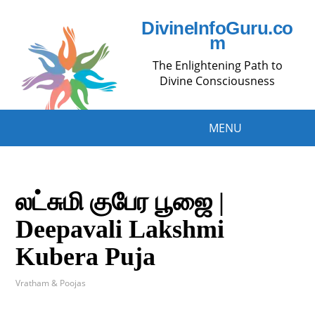
DivineInfoGuru.co
m
The Enlightening Path to
Divine Consciousness
MENU
லட்சுமி குபேர பூஜை |
Deepavali Lakshmi
Kubera Puja
Vratham & Poojas