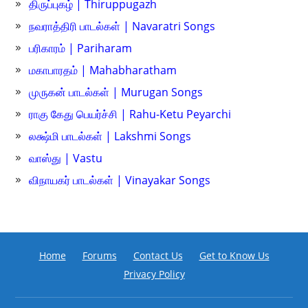
திருப்புகழ் | Thiruppugazh
நவராத்திரி பாடல்கள் | Navaratri Songs
பரிகாரம் | Pariharam
மகாபாரதம் | Mahabharatham
முருகன் பாடல்கள் | Murugan Songs
ராகு கேது பெயர்ச்சி | Rahu-Ketu Peyarchi
லக்ஷ்மி பாடல்கள் | Lakshmi Songs
வாஸ்து | Vastu
விநாயகர் பாடல்கள் | Vinayakar Songs
Home
Forums
Contact Us
Get to Know Us
Privacy Policy