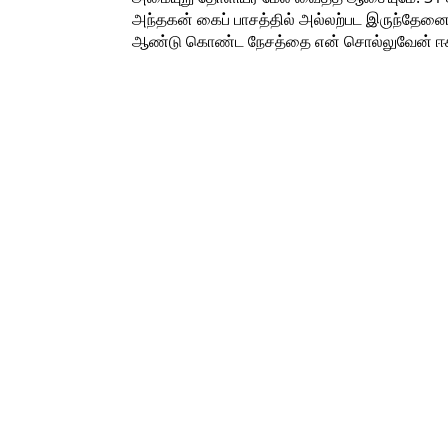
அந்தகன் கைப் பாசத்தில் அல்லற்பட இருந்தேனை
ஆண்டு கொண்ட நேசத்தை என் சொல்லுவேன் ஈசர