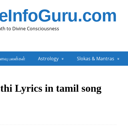
neInfoGuru.com
ath to Divine Consciousness
னவு பலன்கள்
Astrology
Slokas & Mantras
hi Lyrics in tamil song