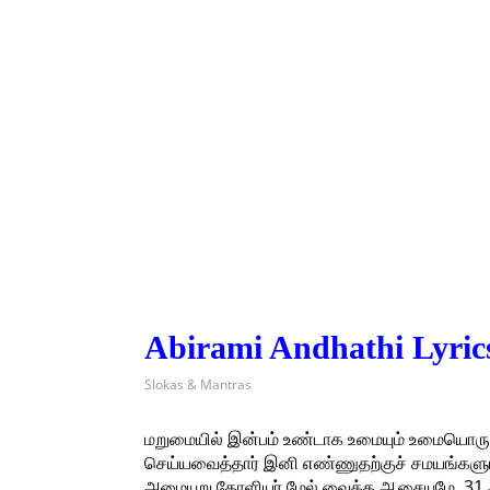
Abirami Andhathi Lyrics
Slokas & Mantras
மறுமையில் இன்பம் உண்டாக உமையும் உமையொரு பா
செய்யவைத்தார் இனி எண்ணுதற்குச் சமயங்களும
அமையுறு தோளியர் மேல் வைத்த ஆசையுமே. 31 அ