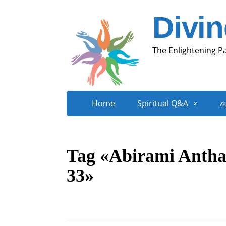
Divi
The Enlightening P
Home
Spiritual Q&A
க
Tag «Abirami Anthat
33»