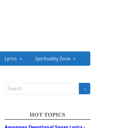
Lyrics
Spirituality Zone
HOT TOPICS
Ayyappan Devotional Songs Lyrics -