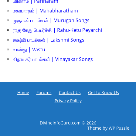
பரிகாரம் | Pariharam
மகாபாரதம் | Mahabharatham
முருகன் பாடல்கள் | Murugan Songs
ராகு கேது பெயர்ச்சி | Rahu-Ketu Peyarchi
லக்ஷ்மி பாடல்கள் | Lakshmi Songs
வாஸ்து | Vastu
விநாயகர் பாடல்கள் | Vinayakar Songs
Home
Forums
Contact Us
Get to Know Us
Privacy Policy
DivineInfoGuru.com
© 2026
Theme by
WP Puzzle