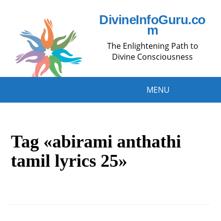
DivineInfoGuru.co
m
The Enlightening Path to
Divine Consciousness
MENU
Tag «abirami anthathi
tamil lyrics 25»