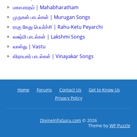
மகாபாரதம் | Mahabharatham
முருகன் பாடல்கள் | Murugan Songs
ராகு கேது பெயர்ச்சி | Rahu-Ketu Peyarchi
லக்ஷ்மி பாடல்கள் | Lakshmi Songs
வாஸ்து | Vastu
விநாயகர் பாடல்கள் | Vinayakar Songs
Home
Forums
Contact Us
Get to Know Us
Privacy Policy
DivineInfoGuru.com
© 2026
Theme by
WP Puzzle