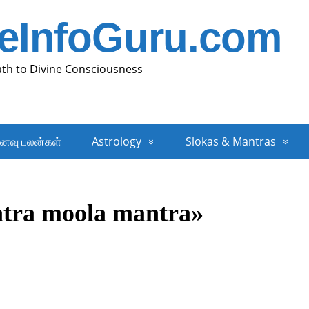
neInfoGuru.com
ath to Divine Consciousness
னவு பலன்கள்
Astrology
Slokas & Mantras
atra moola mantra»