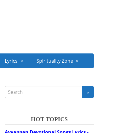
Lyrics
Spirituality Zone
HOT TOPICS
Ayyappan Devotional Songs Lyrics -