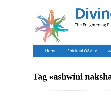
Divi
The Enlightening P
Home
Spiritual Q&A
க
Tag «ashwini naksh