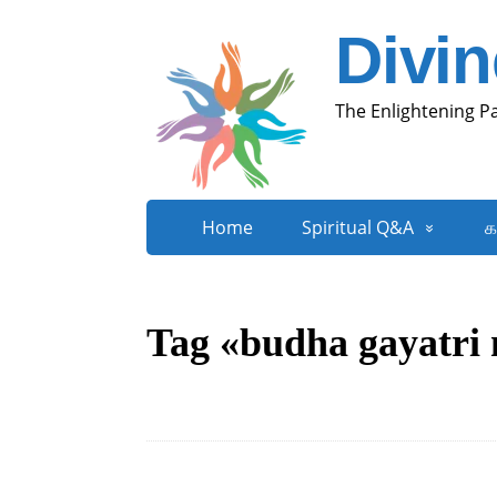
Divi
The Enlightening P
Home
Spiritual Q&A
க
Tag «budha gayatri 