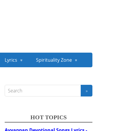
Lyrics
Spirituality Zone
HOT TOPICS
Ayyappan Devotional Songs Lyrics -