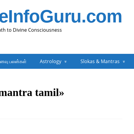
neInfoGuru.com
ath to Divine Consciousness
னவு பலன்கள்
Astrology
Slokas & Mantras
mantra tamil»