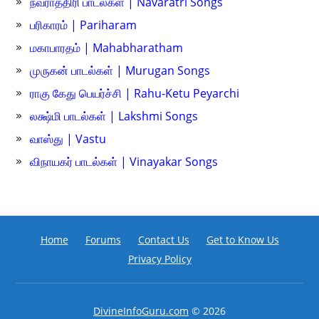
நவராத்திரி பாடல்கள் | Navaratri Songs
பரிகாரம் | Pariharam
மகாபாரதம் | Mahabharatham
முருகன் பாடல்கள் | Murugan Songs
ராகு கேது பெயர்ச்சி | Rahu-Ketu Peyarchi
லக்ஷ்மி பாடல்கள் | Lakshmi Songs
வாஸ்து | Vastu
விநாயகர் பாடல்கள் | Vinayakar Songs
Home
Forums
Contact Us
Get to Know Us
Privacy Policy
DivineInfoGuru.com
© 2026