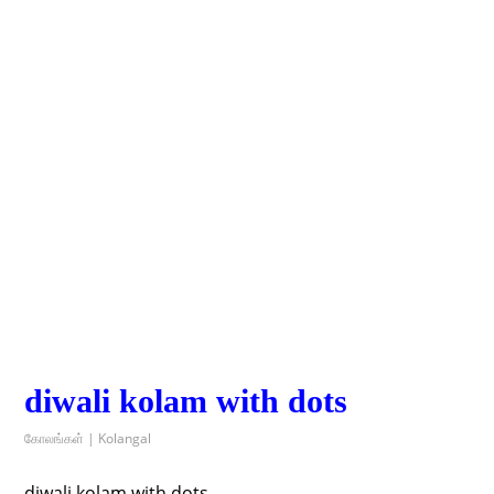
diwali kolam with dots
கோலங்கள் | Kolangal
diwali kolam with dots