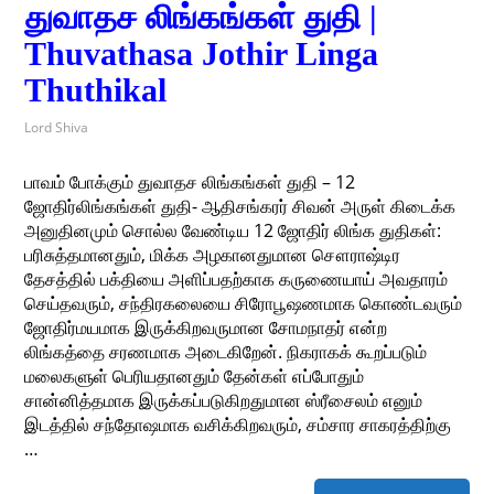
துவாதச லிங்கங்கள் துதி |
Thuvathasa Jothir Linga
Thuthikal
Lord Shiva
பாவம் போக்கும் துவாதச லிங்கங்கள் துதி – 12
ஜோதிர்லிங்கங்கள் துதி- ஆதிசங்கரர் சிவன் அருள் கிடைக்க
அனுதினமும் சொல்ல வேண்டிய 12 ஜோதிர் லிங்க துதிகள்:
பரிசுத்தமானதும், மிக்க அழகானதுமான சௌராஷ்டிர
தேசத்தில் பக்தியை அளிப்பதற்காக கருணையாய் அவதாரம்
செய்தவரும், சந்திரகலையை சிரோபூஷணமாக கொண்டவரும்
ஜோதிர்மயமாக இருக்கிறவருமான சோமநாதர் என்ற
லிங்கத்தை சரணமாக அடைகிறேன். நிகராகக் கூறப்படும்
மலைகளுள் பெரியதானதும் தேன்கள் எப்போதும்
சான்னித்தமாக இருக்கப்படுகிறதுமான ஸ்ரீசைலம் எனும்
இடத்தில் சந்தோஷமாக வசிக்கிறவரும், சம்சார சாகரத்திற்கு
…