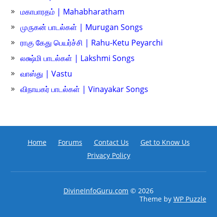
மகாபாரதம் | Mahabharatham
முருகன் பாடல்கள் | Murugan Songs
ராகு கேது பெயர்ச்சி | Rahu-Ketu Peyarchi
லக்ஷ்மி பாடல்கள் | Lakshmi Songs
வாஸ்து | Vastu
விநாயகர் பாடல்கள் | Vinayakar Songs
Home
Forums
Contact Us
Get to Know Us
Privacy Policy
DivineInfoGuru.com
© 2026
Theme by
WP Puzzle