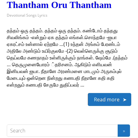
Thantham Oru Thantham
Devotional Songs Lyrics
தந்தம் ஒரு தந்தம். தந்தம் ஒரு தந்தம். கண்டோம் தந்தது
சிவலிங்கம் -என்றும் ஏக தந்தம் எங்கள்.சொந்தமே -ஐயா
ஏகரட்சம் உன்னால் ஏற்றமே …(1) உந்தன் அங்கம் பேரண்டம்
அதிலே அண்டும் உயிர்குலமே -(2) வெள்ளெருக்கு சூடும்
தெய்வமே கணநாதம் உள்ளிருக்கும் நாங்கள். ஷேம்மே .(தந்தம்
… தெருமுனையோரம் ்தரிசனம். ஆகிடும் எளியவன்
இனியவன் ஐயா. நீதானே அரண்மனை மாடமும் அருகம்புல்
மேடையும் ஒன்றென நின்றது கணபதி நீதானே கதி கதி
என்றதும் கணபதி சேருமே துதிப்பவர் …
Read more