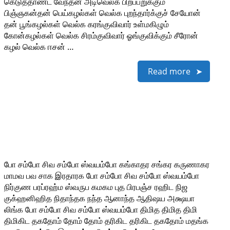
கெடுத்தாண்ட வேந்தன் அடிவெல்க பிறப்பறுக்கும்
பிஞ்ஞகன்தன் பெய்கழல்கள் வெல்க புறந்தார்க்குச் சேயோன்
தன் பூங்கழல்கள் வெல்க கரங்குவிவார் உள்மகிழும்
கோன்கழல்கள் வெல்க சிரம்குவிவார் ஓங்குவிக்கும் சீரோன்
கழல் வெல்க ஈசன் …
Read more
போ சம்போ சிவ சம்போ ஸ்வயம்போ கங்காதர சங்கர கருணாகர
மாமவ பவ சாக இரதாரக போ சம்போ சிவ சம்போ ஸ்வயம்போ
நிர்குண பரப்ரஹ்ம ஸ்வருப கமகம புத பிரபஞ்ச ரஹிட நிஜ
குக்ஹனிஹித நிதாந்தக நந்த ஆனாந்த ஆதிஷய அக்ஷயா
லிங்க போ சம்போ சிவ சம்போ ஸ்வயம்போ திமித திமித திமி
திமிகிட தகதோம் தோம் தோம் தரிகிட தரிகிட தகதோம் மதங்க