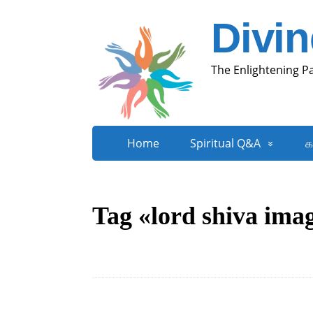
Divi
The Enlightening P
Home
Spiritual Q&A
க
Tag «lord shiva ima