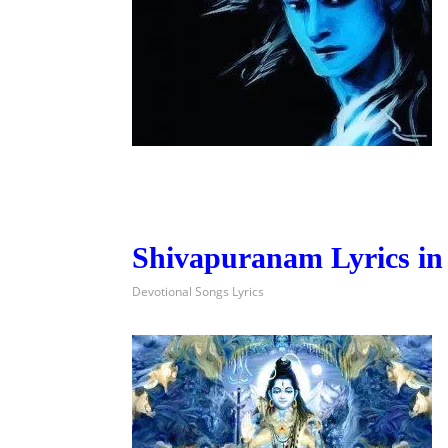
Shivapuranam Lyrics in
Devotional Songs Lyrics