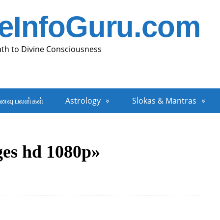
neInfoGuru.com
ath to Divine Consciousness
னவு பலன்கள்
Astrology
Slokas & Mantras
ges hd 1080p»