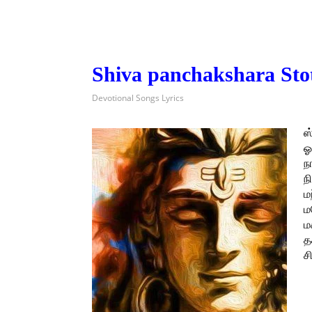
Shiva panchakshara St
Devotional Songs Lyrics
ஸ
ஓ
ந
ந
ம
ம
ம
த
ச