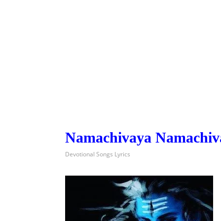
Namachivaya Namachiv
Devotional Songs Lyrics