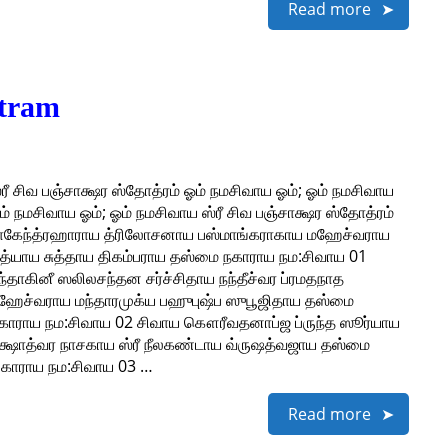
Read more
otram
்ரீ சிவ பஞ்சாக்ஷர ஸ்தோத்ரம் ஓம் நமசிவாய ஓம்; ஓம் நமசிவாய
ம் நமசிவாய ஓம்; ஓம் நமசிவாய ஸ்ரீ சிவ பஞ்சாக்ஷர ஸ்தோத்ரம்
ாகேந்த்ரஹாராய த்ரிலோசனாய பஸ்மாங்கராகாய மஹேச்வராய
ித்யாய சுத்தாய திகம்பராய தஸ்மை நகாராய நம:சிவாய 01
ந்தாகினீ ஸலிலசந்தன சர்ச்சிதாய நந்தீச்வர ப்ரமதநாத
ஹேச்வராய மந்தாரமுக்ய பஹுபுஷ்ப ஸுபூஜிதாய தஸ்மை
காராய நம:சிவாய 02 சிவாய கௌரீவதனாப்ஜ ப்ருந்த ஸூர்யாய
க்ஷாத்வர நாசகாய ஸ்ரீ நீலகண்டாய வ்ருஷத்வஜாய தஸ்மை
ிகாராய நம:சிவாய 03 …
Read more