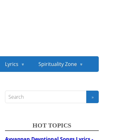
Lyrics
Spirituality Zone
HOT TOPICS
Ayyappan Devotional Songs Lyrics -