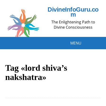
DivineInfoGuru.co
m
The Enlightening Path to
Divine Consciousness
MENU
Tag «lord shiva’s
nakshatra»