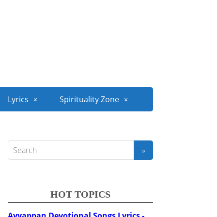
Lyrics
Spirituality Zone
HOT TOPICS
Ayyappan Devotional Songs Lyrics -