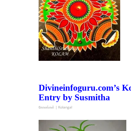
Divineinfoguru.com’s K
Entry by Susmitha
கோலங்கள் | Kolangal