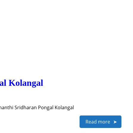
al Kolangal
hanthi Sridharan Pongal Kolangal
Read more