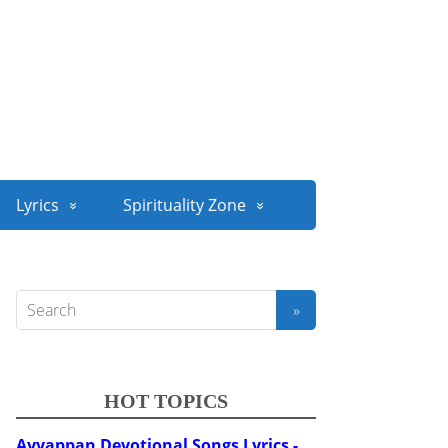
Lyrics
Spirituality Zone
HOT TOPICS
Ayyappan Devotional Songs Lyrics -