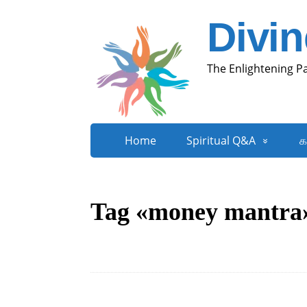
Divi
The Enlightening P
Home
Spiritual Q&A
க
Tag «money mantra