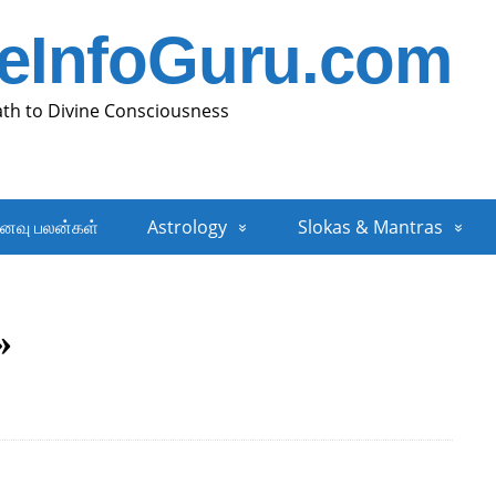
neInfoGuru.com
ath to Divine Consciousness
னவு பலன்கள்
Astrology
Slokas & Mantras
»