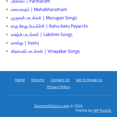
பரிகாரம் | Pariharam
மகாபாரதம் | Mahabharatham
முருகன் பாடல்கள் | Murugan Songs
ராகு கேது பெயர்ச்சி | Rahu-Ketu Peyarchi
லக்ஷ்மி பாடல்கள் | Lakshmi Songs
வாஸ்து | Vastu
விநாயகர் பாடல்கள் | Vinayakar Songs
Home
Forums
Contact Us
Get to Know Us
Privacy Policy
DivineInfoGuru.com
© 2026
Theme by
WP Puzzle