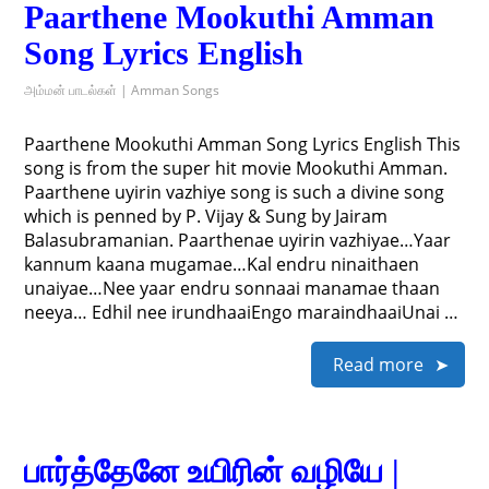
Paarthene Mookuthi Amman
Song Lyrics English
அம்மன் பாடல்கள் | Amman Songs
Paarthene Mookuthi Amman Song Lyrics English This
song is from the super hit movie Mookuthi Amman.
Paarthene uyirin vazhiye song is such a divine song
which is penned by P. Vijay & Sung by Jairam
Balasubramanian. Paarthenae uyirin vazhiyae…Yaar
kannum kaana mugamae…Kal endru ninaithaen
unaiyae…Nee yaar endru sonnaai manamae thaan
neeya… Edhil nee irundhaaiEngo maraindhaaiUnai …
Read more
பார்த்தேனே உயிரின் வழியே |