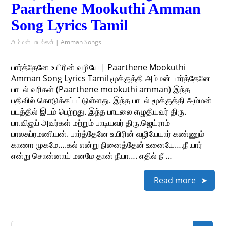
Paarthene Mookuthi Amman
Song Lyrics Tamil
அம்மன் பாடல்கள் | Amman Songs
பார்த்தேனே உயிரின் வழியே | Paarthene Mookuthi
Amman Song Lyrics Tamil மூக்குத்தி அம்மன் பார்த்தேனே
பாடல் வரிகள் (Paarthene mookuthi amman) இந்த
பதிவில் கொடுக்கப்பட்டுள்ளது. இந்த பாடல் மூக்குத்தி அம்மன்
படத்தில் இடம் பெற்றது. இந்த பாடலை எழுதியவர் திரு.
பா.விஜய் அவர்கள் மற்றும் பாடியவர் திரு.ஜெய்ராம்
பாலசுப்ரமணியன். பார்த்தேனே உயிரின் வழியேயார் கண்ணும்
காணா முகமே….கல் என்று நினைத்தேன் உனையே….நீ யார்
என்று சொன்னாய் மனமே தான் நீயா…. எதில் நீ …
Read more