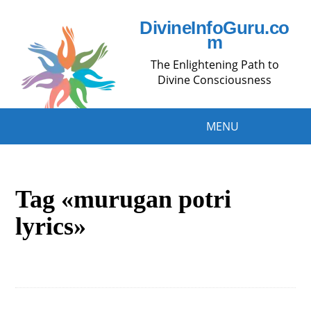
DivineInfoGuru.co
m
The Enlightening Path to
Divine Consciousness
MENU
Tag «murugan potri
lyrics»