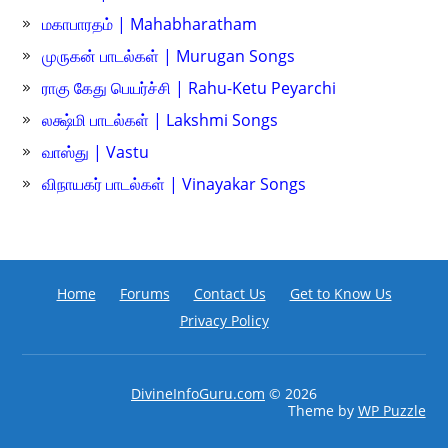
மகாபாரதம் | Mahabharatham
முருகன் பாடல்கள் | Murugan Songs
ராகு கேது பெயர்ச்சி | Rahu-Ketu Peyarchi
லக்ஷ்மி பாடல்கள் | Lakshmi Songs
வாஸ்து | Vastu
விநாயகர் பாடல்கள் | Vinayakar Songs
Home
Forums
Contact Us
Get to Know Us
Privacy Policy
DivineInfoGuru.com
© 2026
Theme by
WP Puzzle