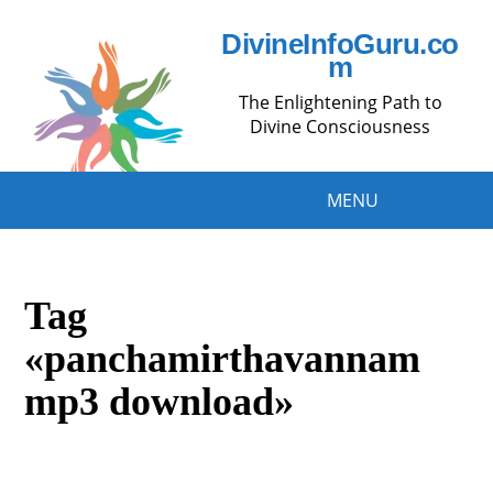
DivineInfoGuru.co
m
The Enlightening Path to
Divine Consciousness
MENU
Tag
«panchamirthavannam
mp3 download»