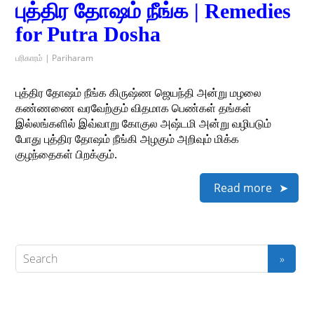
புத்திர தோஷம் நீங்க | Remedies
for Putra Dosha
பரிகாரம் | Pariharam
புத்திர தோஷம் நீங்க கிருஷ்ண ஜெயந்தி அன்று மழலை
கண்ணணை வரவேற்கும் விதமாக பெண்கள் தங்கள்
இல்லங்களில் இவ்வாறு கோகுல அஷ்டமி அன்று வழிபடும்
போது புத்திர தோஷம் நீங்கி அழகும் அறிவும் மிக்க
குழந்தைகள் பிறக்கும்.
Read more